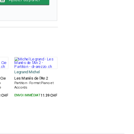
Legrand Michel
 Cie
Les Mariés de l'An 2
o
Partition - Format Piano et
e
Accords
3 CHF
ENVOI IMMÉDIAT
11.39 CHF