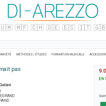
🇺🇲
🇲🇫
🇨🇭
🇩🇪
🇪🇸
🇮🇹
🇬
VARIÉTÉ
MÉTHODES / ÉTUDES
FORMATION MUSICALE
ACCESSOI
mait pas
9.
d
EN 
Guitare
Y
 LEGRAND
Quan
GRAND
.