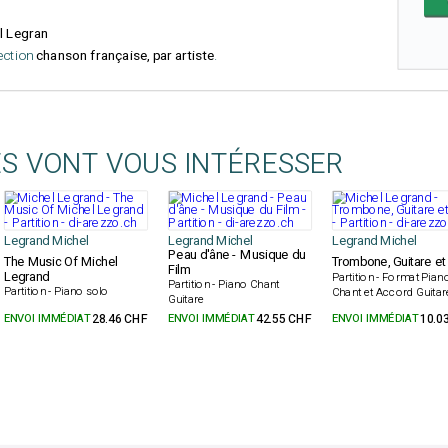
l Legran
lection
chanson française, par artiste
.
ES VONT VOUS INTÉRESSER
Legrand Michel
Legrand Michel
Legrand Michel
Peau d'âne - Musique du
The Music Of Michel
Trombone, Guitare et
Film
Legrand
Partition - Format Pian
Partition - Piano Chant
Partition - Piano solo
Chant et Accord Guitar
Guitare
ENVOI IMMÉDIAT
28.46 CHF
ENVOI IMMÉDIAT
42.55 CHF
ENVOI IMMÉDIAT
10.0