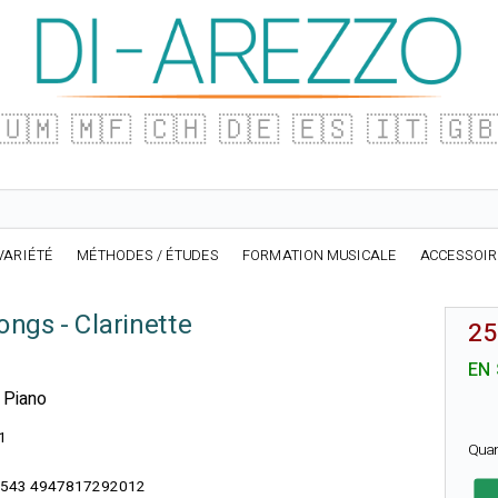
🇺🇲
🇲🇫
🇨🇭
🇩🇪
🇪🇸
🇮🇹
🇬
VARIÉTÉ
MÉTHODES / ÉTUDES
FORMATION MUSICALE
ACCESSOI
ongs - Clarinette
25
EN
t Piano
1
Qua
543 4947817292012