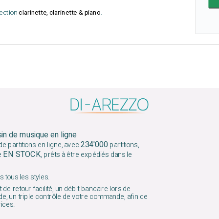
lection
clarinette, clarinette & piano
.
sin de musique en ligne
234'000
e partitions en ligne, avec
partitions,
EN STOCK
e
, prêts à être expédiés dans le
 tous les styles.
 de retour facilité, un débit bancaire lors de
e, un triple contrôle de votre commande, afin de
vices.