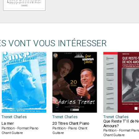
ES VONT VOUS INTÉRESSER
Trenet Charles
Trenet Charles
Trenet Charles
Que Reste T' Il de 
La mer
20 Titres Chant Piano
Amours?
Partition - Format Piano
Partition - Piano Chant
Partition - Format Pian
Chant Guitare
Guitare
Chant Guitare