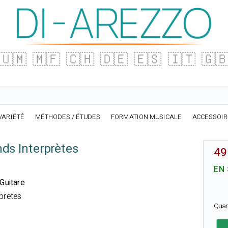
🇺🇲
🇲🇫
🇨🇭
🇩🇪
🇪🇸
🇮🇹
🇬
VARIÉTÉ
MÉTHODES / ÉTUDES
FORMATION MUSICALE
ACCESSOI
nds Interprètes
49
EN
 Guitare
pretes
Quan