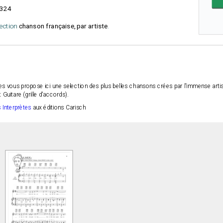
324
lection
chanson française, par artiste
.
es vous propose ici une selection des plus belles chansons crées par l'immense artis
Guitare (grille d'accords).
 Interprètes
aux éditions Carisch