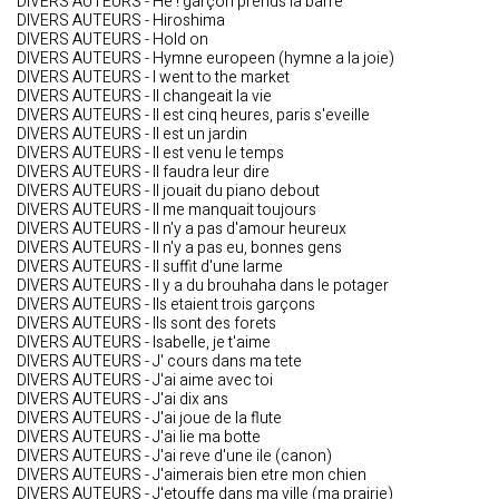
DIVERS AUTEURS - He ! garçon prends la barre
DIVERS AUTEURS - Hiroshima
DIVERS AUTEURS - Hold on
DIVERS AUTEURS - Hymne europeen (hymne a la joie)
DIVERS AUTEURS - I went to the market
DIVERS AUTEURS - Il changeait la vie
DIVERS AUTEURS - Il est cinq heures, paris s'eveille
DIVERS AUTEURS - Il est un jardin
DIVERS AUTEURS - Il est venu le temps
DIVERS AUTEURS - Il faudra leur dire
DIVERS AUTEURS - Il jouait du piano debout
DIVERS AUTEURS - Il me manquait toujours
DIVERS AUTEURS - Il n'y a pas d'amour heureux
DIVERS AUTEURS - Il n'y a pas eu, bonnes gens
DIVERS AUTEURS - Il suffit d'une larme
DIVERS AUTEURS - Il y a du brouhaha dans le potager
DIVERS AUTEURS - Ils etaient trois garçons
DIVERS AUTEURS - Ils sont des forets
DIVERS AUTEURS - Isabelle, je t'aime
DIVERS AUTEURS - J' cours dans ma tete
DIVERS AUTEURS - J'ai aime avec toi
DIVERS AUTEURS - J'ai dix ans
DIVERS AUTEURS - J'ai joue de la flute
DIVERS AUTEURS - J'ai lie ma botte
DIVERS AUTEURS - J'ai reve d'une ile (canon)
DIVERS AUTEURS - J'aimerais bien etre mon chien
DIVERS AUTEURS - J'etouffe dans ma ville (ma prairie)