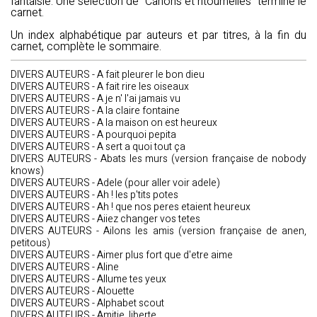
fantaisie. Une sélection de "Canons et ritournelles" termine le
carnet.
Un index alphabétique par auteurs et par titres, à la fin du
carnet, complète le sommaire.
DIVERS AUTEURS - A fait pleurer le bon dieu
DIVERS AUTEURS - A fait rire les oiseaux
DIVERS AUTEURS - A je n' l'ai jamais vu
DIVERS AUTEURS - A la claire fontaine
DIVERS AUTEURS - A la maison on est heureux
DIVERS AUTEURS - A pourquoi pepita
DIVERS AUTEURS - A sert a quoi tout ça
DIVERS AUTEURS - Abats les murs (version française de nobody
knows)
DIVERS AUTEURS - Adele (pour aller voir adele)
DIVERS AUTEURS - Ah ! les p'tits potes
DIVERS AUTEURS - Ah ! que nos peres etaient heureux
DIVERS AUTEURS - Aiiez changer vos tetes
DIVERS AUTEURS - Ailons les amis (version française de anen,
petitous)
DIVERS AUTEURS - Aimer plus fort que d'etre aime
DIVERS AUTEURS - Aline
DIVERS AUTEURS - Allume tes yeux
DIVERS AUTEURS - Alouette
DIVERS AUTEURS - Alphabet scout
DIVERS AUTEURS - Amitie, liberte