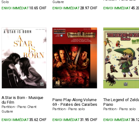
Solo
Guitare
ENVOI IMMÉDIAT
10.65 CHF
ENVOI IMMÉDIAT
28.97 CHF
ENVOI IMMÉDIAT
45.2
A Star is Born - Musique
Piano Play-Along Volume
The Legend of Zelda
du Film
69 - Pirates des Caraïbes
Piano
Partition - Piano Chant
Partition - Piano solo
Partition - Piano solo
Guitare
ENVOI IMMÉDIAT
35.62 CHF
ENVOI IMMÉDIAT
31.95 CHF
ENVOI IMMÉDIAT
36.1