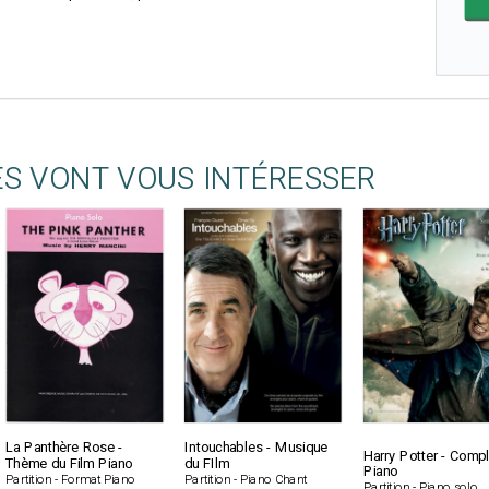
ES VONT VOUS INTÉRESSER
La Panthère Rose -
Intouchables - Musique
Harry Potter - Compl
Thème du Film Piano
du FIlm
Piano
Partition - Format Piano
Partition - Piano Chant
Partition - Piano solo