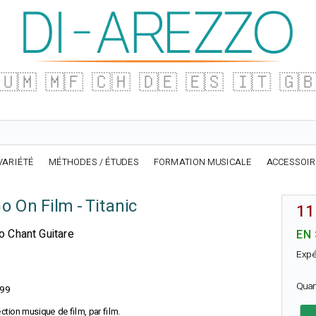
🇺🇲
🇲🇫
🇨🇭
🇩🇪
🇪🇸
🇮🇹
🇬
VARIÉTÉ
MÉTHODES / ÉTUDES
FORMATION MUSICALE
ACCESSOI
o On Film - Titanic
11
o Chant Guitare
EN
Expé
Quan
99
ection musique de film, par film.