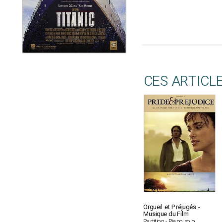
CES ARTICL
Orgueil et Préjugés -
Musique du Film
Partition - Piano solo