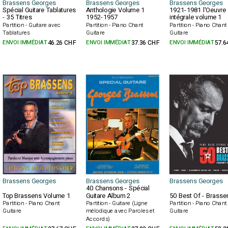
Brassens Georges
Brassens Georges
Brassens Georges
Spécial Guitare Tablatures
Anthologie Volume 1
1921-1981 l'Oeuvre
- 35 Titres
1952-1957
intégrale volume 1
Partition - Guitare avec
Partition - Piano Chant
Partition - Piano Chant
Tablatures
Guitare
Guitare
ENVOI IMMÉDIAT
46.26 CHF
ENVOI IMMÉDIAT
37.36 CHF
ENVOI IMMÉDIAT
57.6
Brassens Georges
Brassens Georges
Brassens Georges
40 Chansons - Spécial
Top Brassens Volume 1
Guitare Album 2
50 Best Of - Brasse
Partition - Piano Chant
Partition - Guitare (Ligne
Partition - Piano Chant
Guitare
mélodique avec Paroles et
Guitare
Accords)