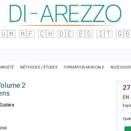
🇺🇲
🇲🇫
🇨🇭
🇩🇪
🇪🇸
🇮🇹
🇬
VARIÉTÉ
MÉTHODES / ÉTUDES
FORMATION MUSICALE
ACCESSOI
Volume 2
27
ens
EN
 Guitare
Expé
Quan
260