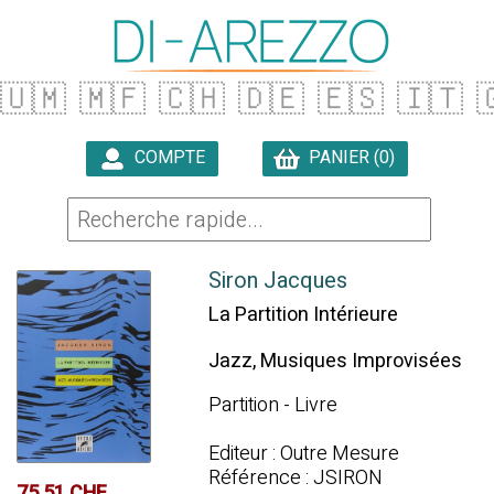
🇺🇲
🇲🇫
🇨🇭
🇩🇪
🇪🇸
🇮🇹

COMPTE
PANIER (0)

Siron Jacques
La Partition Intérieure
Jazz, Musiques Improvisées
Partition - Livre
Editeur : Outre Mesure
Référence : JSIRON
75.51 CHF