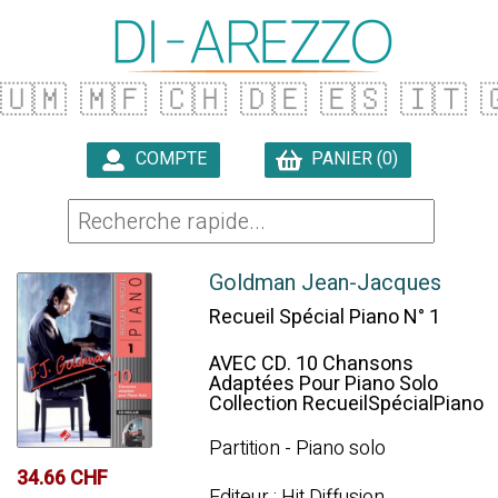
🇺🇲
🇲🇫
🇨🇭
🇩🇪
🇪🇸
🇮🇹

COMPTE
PANIER (0)

Goldman Jean-Jacques
Recueil Spécial Piano N° 1
AVEC CD. 10 Chansons
Adaptées Pour Piano Solo
Collection RecueilSpécialPiano
Partition - Piano solo
34.66 CHF
Editeur : Hit Diffusion