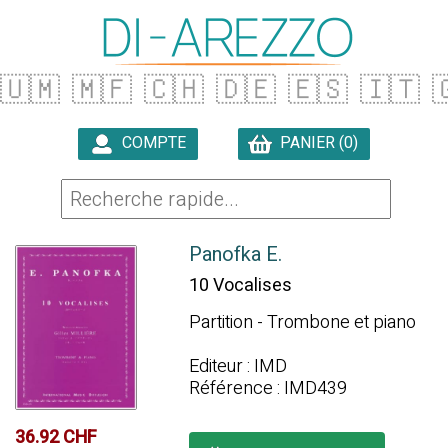
🇺🇲
🇲🇫
🇨🇭
🇩🇪
🇪🇸
🇮🇹

COMPTE
PANIER (0)

Panofka E.
10 Vocalises
Partition - Trombone et piano
Editeur : IMD
Référence : IMD439
36.92 CHF