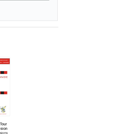
 Tour
sion
ssions