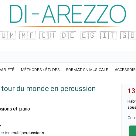
🇺🇲
🇲🇫
🇨🇭
🇩🇪
🇪🇸
🇮🇹
🇬
VARIÉTÉ
MÉTHODES / ÉTUDES
FORMATION MUSICALE
ACCESSOI
n tour du monde en percussion
13
Habi
sous
ssions et piano
Quan
n
lection
multi percussions
.