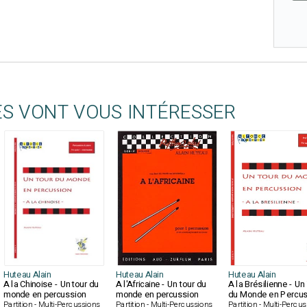
ES VONT VOUS INTÉRESSER
Huteau Alain
Huteau Alain
Huteau Alain
A la Chinoise - Un tour du
A l'Africaine - Un tour du
A la Brésilienne - Un
monde en percussion
monde en percussion
du Monde en Percus
Partition - Multi-Percussions
Partition - Multi-Percussions
Partition - Multi-Percu