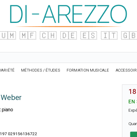
🇺🇲
🇲🇫
🇨🇭
🇩🇪
🇪🇸
🇮🇹
🇬
VARIÉTÉ
MÉTHODES / ÉTUDES
FORMATION MUSICALE
ACCESSOI
18
n Weber
EN
t piano
Expé
Quan
197 029156136722