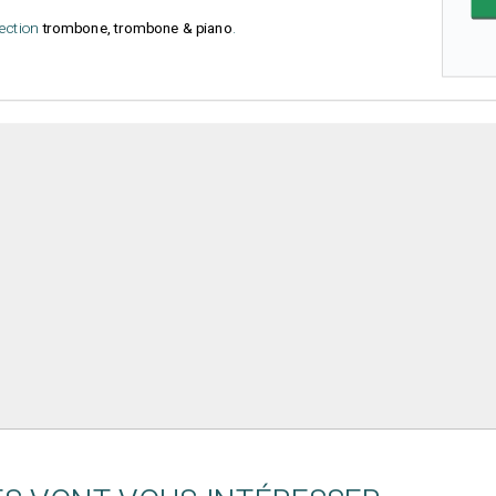
lection
trombone, trombone & piano
.