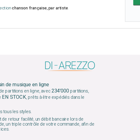
lection
chanson française, par artiste
.
sin de musique en ligne
234'000
e partitions en ligne, avec
partitions,
EN STOCK
e
, prêts à être expédiés dans le
 tous les styles.
 de retour facilité, un débit bancaire lors de
e, un triple contrôle de votre commande, afin de
vices.