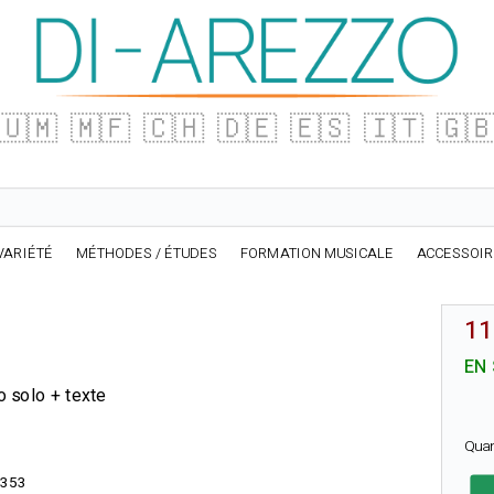
🇺🇲
🇲🇫
🇨🇭
🇩🇪
🇪🇸
🇮🇹
🇬
VARIÉTÉ
MÉTHODES / ÉTUDES
FORMATION MUSICALE
ACCESSOI
11
EN
o solo + texte
Qua
353