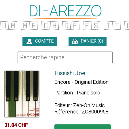
🇺🇲
🇲🇫
🇨🇭
🇩🇪
🇪🇸
🇮🇹

COMPTE
PANIER (0)

Hisaishi Joe
Encore - Original Edition
Partition - Piano solo
Editeur : Zen-On Music
Référence : ZO8000968
31.84 CHF