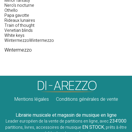
Minor fantasy
Nero’s nocturne
Othello
Papa gavotte
Rideaux lunaires
Train of thought
Venetian blinds
White keys
WintermezzoWintermezzo
Wintermezzo
Mentions légales
Conditions générales de vente
Librairie musicale et magasin de musique en ligne
234'000
Leader européen de la vente de partitions en ligne, avec
EN STOCK
partitions, livres, accessoires de musique
, prêts à être