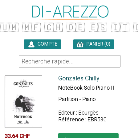
🇺🇲
🇲🇫
🇨🇭
🇩🇪
🇪🇸
🇮🇹

COMPTE
PANIER (0)

Gonzales Chilly
NoteBook Solo Piano II
Partition - Piano
Editeur : Bourgès
Référence : EBR530
33.64 CHF