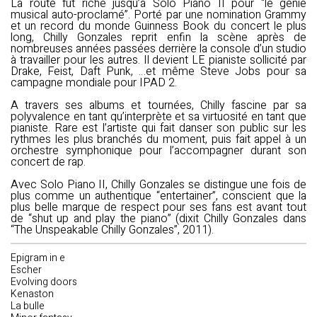
La route fut riche jusqu’à Solo Piano II pour “le génie
musical auto-proclamé”. Porté par une nomination Grammy
et un record du monde Guinness Book du concert le plus
long, Chilly Gonzales reprit enfin la scène après de
nombreuses années passées derrière la console d’un studio
à travailler pour les autres. Il devient LE pianiste sollicité par
Drake, Feist, Daft Punk, …et même Steve Jobs pour sa
campagne mondiale pour IPAD 2.
A travers ses albums et tournées, Chilly fascine par sa
polyvalence en tant qu’interprète et sa virtuosité en tant que
pianiste. Rare est l’artiste qui fait danser son public sur les
rythmes les plus branchés du moment, puis fait appel à un
orchestre symphonique pour l’accompagner durant son
concert de rap.
Avec Solo Piano II, Chilly Gonzales se distingue une fois de
plus comme un authentique “entertainer”, conscient que la
plus belle marque de respect pour ses fans est avant tout
de “shut up and play the piano” (dixit Chilly Gonzales dans
“The Unspeakable Chilly Gonzales”, 2011).
Epigram in e
Escher
Evolving doors
Kenaston
La bulle