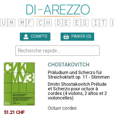
🇺🇲
🇲🇫
🇨🇭
🇩🇪
🇪🇸
🇮🇹

COMPTE
PANIER (0)

CHOSTAKOVITCH
Präludium und Scherzo für
Streichoktett op. 11 - Stimmen
Dmitri Shostakovitch Prélude
et Scherzo pour octuor à
cordes (4 violons, 2 altos et 2
violoncelles)
Octuor cordes
51.21 CHF