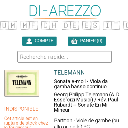
🇺🇲
🇲🇫
🇨🇭
🇩🇪
🇪🇸
🇮🇹

COMPTE
PANIER (0)

TELEMANN
Sonata e-moll - Viola da
gamba basso continuo
Georg Philipp Telemann
(A. D.
Essercizi Musici) / Rév. Paul
Rubardt -- Sonate En Mi
INDISPONIBLE
Mineur.
Cet article est en
Partition - Viole de gambe (ou
rupture de stock chez
alto ou cello) BC
le fournisseur