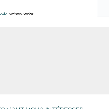
lection
sextuors, cordes
.