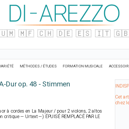
🇺🇲
🇲🇫
🇨🇭
🇩🇪
🇪🇸
🇮🇹
🇬
VARIÉTÉ
MÉTHODES / ÉTUDES
FORMATION MUSICALE
ACCESSOI
 A-Dur op. 48 - Stimmen
INDIS
Cet art
chez l
or à cordes en La Majeur / pour 2 violons, 2 altos
tion critique — Urtext —) ÉPUISÉ REMPLACÉ PAR LE