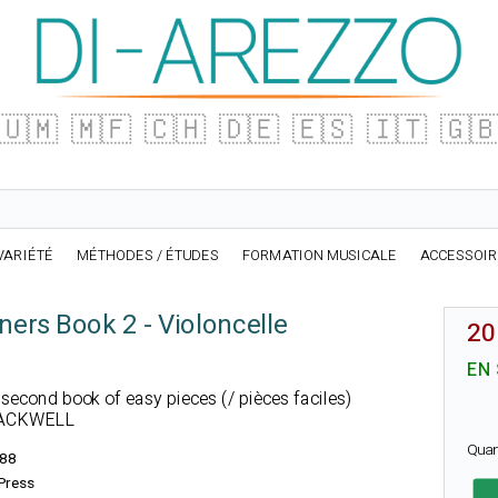
🇺🇲
🇲🇫
🇨🇭
🇩🇪
🇪🇸
🇮🇹
🇬
VARIÉTÉ
MÉTHODES / ÉTUDES
FORMATION MUSICALE
ACCESSOI
ners Book 2 - Violoncelle
20
EN
 second book of easy pieces (/ pièces faciles)
BLACKWELL
Quan
88
 Press