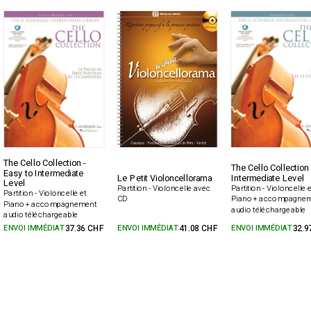
The Cello Collection -
The Cello Collection 
Easy to Intermediate
Le Petit Violoncellorama
Intermediate Level
Level
Partition - Violoncelle avec
Partition - Violoncelle e
Partition - Violoncelle et
CD
Piano + accompagne
Piano + accompagnement
audio téléchargeable
audio téléchargeable
ENVOI IMMÉDIAT
37.36 CHF
ENVOI IMMÉDIAT
41.08 CHF
ENVOI IMMÉDIAT
32.9