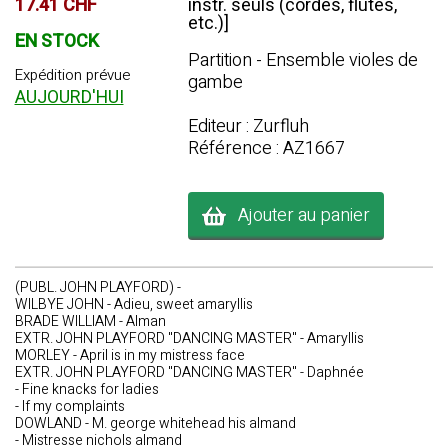
17.41 CHF
instr. seuls (cordes, flûtes,
etc.)]
EN STOCK
Partition - Ensemble violes de
Expédition prévue
gambe
AUJOURD'HUI
Editeur : Zurfluh
Référence : AZ1667
Ajouter au panier
(PUBL. JOHN PLAYFORD) -
WILBYE JOHN - Adieu, sweet amaryllis
BRADE WILLIAM - Alman
EXTR. JOHN PLAYFORD "DANCING MASTER" - Amaryllis
MORLEY - April is in my mistress face
EXTR. JOHN PLAYFORD "DANCING MASTER" - Daphnée
- Fine knacks for ladies
- If my complaints
DOWLAND - M. george whitehead his almand
- Mistresse nichols almand