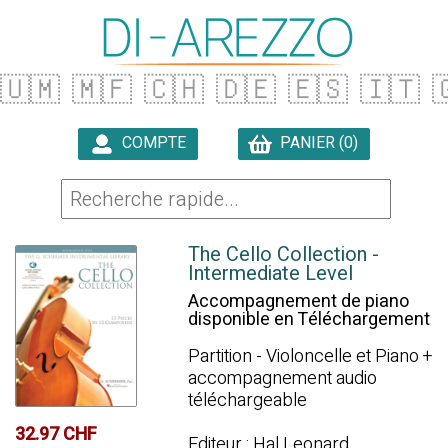
🇺🇲
🇲🇫
🇨🇭
🇩🇪
🇪🇸
🇮🇹

COMPTE
PANIER (0)

The Cello Collection -
Intermediate Level
Accompagnement de piano
disponible en Téléchargement
Partition - Violoncelle et Piano +
accompagnement audio
téléchargeable
32.97 CHF
Editeur : Hal Leonard