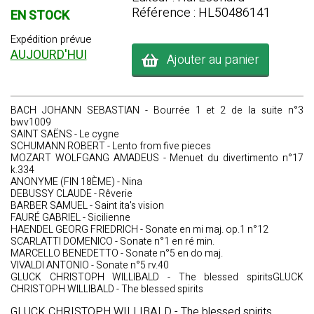
Référence : HL50486141
EN STOCK
Expédition prévue
AUJOURD'HUI
Ajouter au panier
BACH JOHANN SEBASTIAN - Bourrée 1 et 2 de la suite n°3
bwv1009
SAINT SAËNS - Le cygne
SCHUMANN ROBERT - Lento from five pieces
MOZART WOLFGANG AMADEUS - Menuet du divertimento n°17
k.334
ANONYME (FIN 18ÈME) - Nina
DEBUSSY CLAUDE - Rêverie
BARBER SAMUEL - Saint ita's vision
FAURÉ GABRIEL - Sicilienne
HAENDEL GEORG FRIEDRICH - Sonate en mi maj. op.1 n°12
SCARLATTI DOMENICO - Sonate n°1 en ré min.
MARCELLO BENEDETTO - Sonate n°5 en do maj.
VIVALDI ANTONIO - Sonate n°5 rv.40
GLUCK CHRISTOPH WILLIBALD - The blessed spiritsGLUCK
CHRISTOPH WILLIBALD - The blessed spirits
GLUCK CHRISTOPH WILLIBALD - The blessed spirits