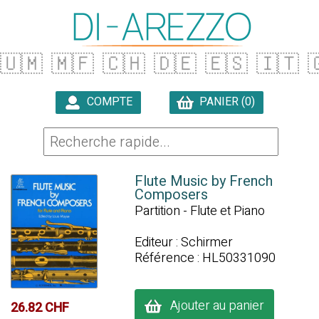
🇺🇲
🇲🇫
🇨🇭
🇩🇪
🇪🇸
🇮🇹

COMPTE
PANIER (0)

Flute Music by French
Composers
Partition - Flute et Piano
Editeur : Schirmer
Référence : HL50331090
Ajouter au panier
26.82 CHF