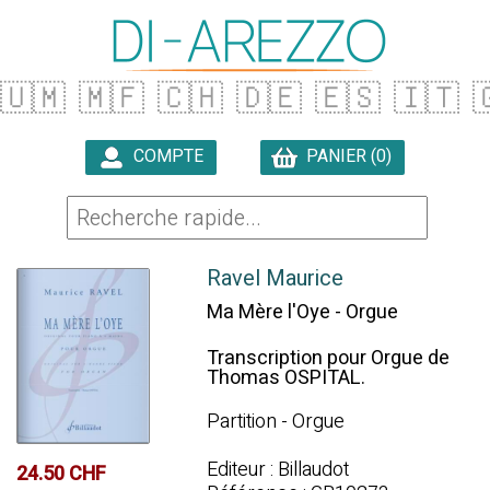
🇺🇲
🇲🇫
🇨🇭
🇩🇪
🇪🇸
🇮🇹

COMPTE
PANIER (0)

Ravel Maurice
Ma Mère l'Oye - Orgue
Transcription pour Orgue de
Thomas OSPITAL.
Partition - Orgue
Editeur : Billaudot
24.50 CHF