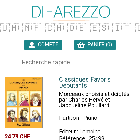
🇺🇲
🇲🇫
🇨🇭
🇩🇪
🇪🇸
🇮🇹

COMPTE
PANIER (0)

Classiques Favoris
Débutants
Morceaux choisis et doigtés
par Charles Hervé et
Jacqueline Pouillard.
Partition - Piano
Editeur : Lemoine
24.79 CHF
Référence : 25498