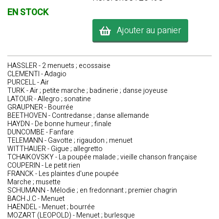
EN STOCK
Ajouter au panier
HASSLER - 2 menuets ; ecossaise
CLEMENTI - Adagio
PURCELL - Air
TURK - Air ; petite marche ; badinerie ; danse joyeuse
LATOUR - Allegro ; sonatine
GRAUPNER - Bourrée
BEETHOVEN - Contredanse ; danse allemande
HAYDN - De bonne humeur ; finale
DUNCOMBE - Fanfare
TELEMANN - Gavotte ; rigaudon ; menuet
WITTHAUER - Gigue ; allegretto
TCHAIKOVSKY - La poupée malade ; vieille chanson française
COUPERIN - Le petit rien
FRANCK - Les plaintes d'une poupée
Marche ; musette
SCHUMANN - Mélodie ; en fredonnant ; premier chagrin
BACH J.C - Menuet
HAENDEL - Menuet ; bourrée
MOZART (LEOPOLD) - Menuet ; burlesque