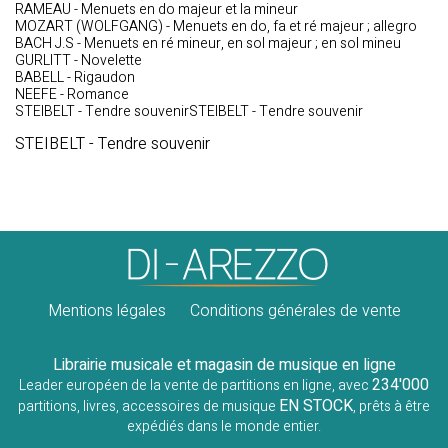
RAMEAU - Menuets en do majeur et la mineur
MOZART (WOLFGANG) - Menuets en do, fa et ré majeur ; allegro
BACH J.S - Menuets en ré mineur, en sol majeur ; en sol mineu
GURLITT - Novelette
BABELL - Rigaudon
NEEFE - Romance
STEIBELT - Tendre souvenirSTEIBELT - Tendre souvenir
STEIBELT - Tendre souvenir
Mentions légales
Conditions générales de vente
Librairie musicale et magasin de musique en ligne
234'000
Leader européen de la vente de partitions en ligne, avec
EN STOCK
partitions, livres, accessoires de musique
, prêts à être
expédiés dans le monde entier.