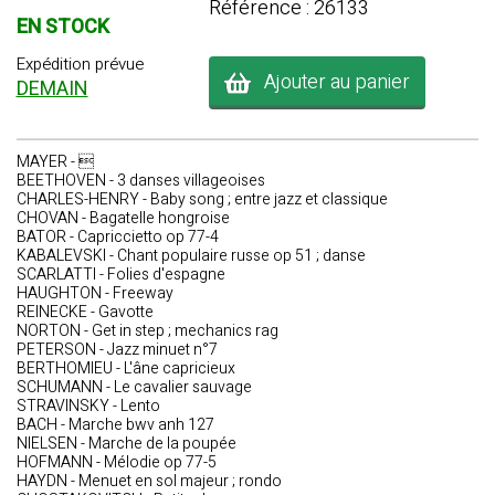
Référence : 26133
EN STOCK
Expédition prévue
Ajouter au panier
DEMAIN
MAYER - 
BEETHOVEN - 3 danses villageoises
CHARLES-HENRY - Baby song ; entre jazz et classique
CHOVAN - Bagatelle hongroise
BATOR - Capriccietto op 77-4
KABALEVSKI - Chant populaire russe op 51 ; danse
SCARLATTI - Folies d'espagne
HAUGHTON - Freeway
REINECKE - Gavotte
NORTON - Get in step ; mechanics rag
PETERSON - Jazz minuet n°7
BERTHOMIEU - L'âne capricieux
SCHUMANN - Le cavalier sauvage
STRAVINSKY - Lento
BACH - Marche bwv anh 127
NIELSEN - Marche de la poupée
HOFMANN - Mélodie op 77-5
HAYDN - Menuet en sol majeur ; rondo