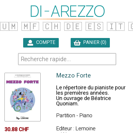
🇺🇲
🇲🇫
🇨🇭
🇩🇪
🇪🇸
🇮🇹

COMPTE
PANIER (0)

Mezzo Forte
Le répertoire du pianiste pour
les premières années.
Un ouvrage de Béatrice
Quoniam.
Partition - Piano
Editeur : Lemoine
30.88 CHF