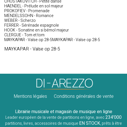
CHOSTAKOVITCH - Petite danse
HAENDEL - Prélude en sol majeur
PROKOFIEV - Promenade
MENDELSSOHN - Romance
WEBER - Scherzo
FERRER - Sérénade espagnole
HOOK - Sonatine en si bémol majeur
CLERGUE - Tom et tom
MAYKAPAR - Valse op 28-5MAYKAPAR - Valse op 28-5
MAYKAPAR - Valse op 28-5
Mentions légales
Conditions générales de vente
Librairie musicale et magasin de musique en ligne
234'000
Leader européen de la vente de partitions en ligne, avec
EN STOCK
partitions, livres, accessoires de musique
, prêts à être