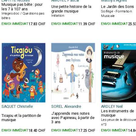
LAFITTE Nicolas
AMOYEL Pascal
Matthys Agnès
Musique pas bête : pour
Une petite histoire de la
Le Jardin des Sons
les 7 à 107 ans
grande musique
Solfège - Formation
Images doc / Questions pas
Initiation
Musicale
bêtes
ENVOI IMMÉDIAT
17.83 CHF
ENVOI IMMÉDIAT
11.39 CHF
ENVOI IMMÉDIAT
25.5
SAQUET Christelle
SOREL Alexandre
ARDLEY Neil
Les instruments de
J'apprends mes notes
musique
Ticajou et la partition de
avec Papineau, à partir de
musique
Les yeux de la découve
3 ans
n°3
ENVOI IMMÉDIAT
18.40 CHF
ENVOI IMMÉDIAT
17.25 CHF
ENVOI IMMÉDIAT
14.8