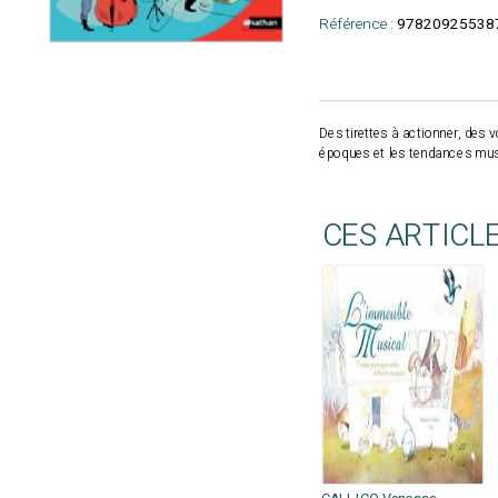
Référence :
97820925538
Des tirettes à actionner, des 
époques et les tendances music
CES ARTICL