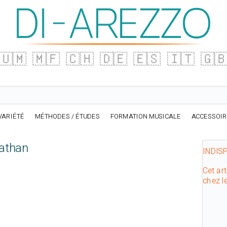
🇺🇲
🇲🇫
🇨🇭
🇩🇪
🇪🇸
🇮🇹
🇬
VARIÉTÉ
MÉTHODES / ÉTUDES
FORMATION MUSICALE
ACCESSOI
athan
INDIS
Cet art
chez l