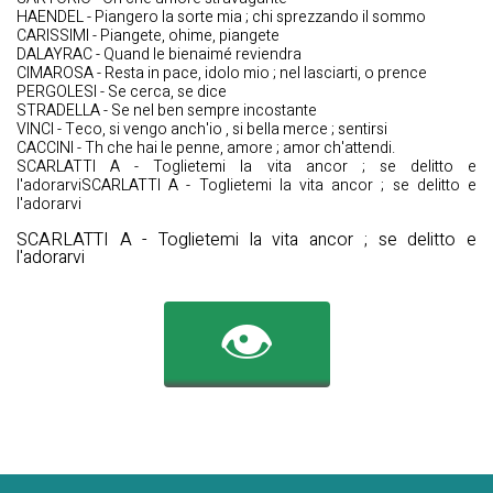
HAENDEL - Piangero la sorte mia ; chi sprezzando il sommo
CARISSIMI - Piangete, ohime, piangete
DALAYRAC - Quand le bienaimé reviendra
CIMAROSA - Resta in pace, idolo mio ; nel lasciarti, o prence
PERGOLESI - Se cerca, se dice
STRADELLA - Se nel ben sempre incostante
VINCI - Teco, si vengo anch'io , si bella merce ; sentirsi
CACCINI - Th che hai le penne, amore ; amor ch'attendi.
SCARLATTI A - Toglietemi la vita ancor ; se delitto e
l'adorarviSCARLATTI A - Toglietemi la vita ancor ; se delitto e
l'adorarvi
SCARLATTI A - Toglietemi la vita ancor ; se delitto e
l'adorarvi
👁️