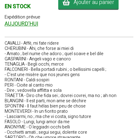
Ajouter au panier
EN STOCK
Expédition prévue
AUJOURD'HUI
CAVALLI - Affè, mi fate ridere
CHERUBINI - Ahi, che forse ai miei di
- Amato ; bel nume che adoro ; quel soave e bel dile
GASPARINI - Angeli vago e canoro
TENAGLIA - Begli occhi, merce
FALCONIERI - Bella portadi rubini ; o bellissimi capelli ;
- C'est une misère que nos jeunes gens
RONTANI - Caldi sospiri
PERI - Cioite al canto mio
- Dire ; vedovella afflitta e sola
TRAETTA - Diro che fida sei ; dovrei covrei, ma no ; ah non
BLANGINI - Il est parti, mon ame se déchire
SPONTINI - Il faut hélas bien peu de chose
MONTEVERDI - In un fiorito prato
- Lasciarmi, no ; ma che vi costa, signo tutore
FASOLO - Lungi, lungi amor da me
ANONYME - O leggiadri occhi belli
- Occhietti amati ; segui segui, dolente core
SARTORIO - Oh che umore stravagante