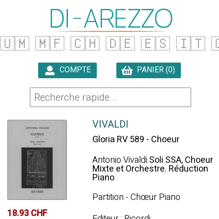
🇺🇲
🇲🇫
🇨🇭
🇩🇪
🇪🇸
🇮🇹

COMPTE
PANIER (0)

VIVALDI
Gloria RV 589 - Choeur
Antonio Vivaldi
Soli SSA, Choeur
Mixte et Orchestre. Réduction
Piano
Partition - Chœur Piano
18.93 CHF
Editeur : Ricordi