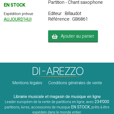
Partition - Chant saxophone
EN STOCK
Editeur : Billaudot
Expédition prévue
Référence : GB6861
AUJOURD'HUI
Ajouter au panier
Mentions légales
Conditions générales de vente
Librairie musicale et magasin de musique en ligne
234'000
Leader européen de la vente de partitions en ligne, avec
EN STOCK
partitions, livres, accessoires de musique
, prêts à être
expédiés dans le monde entier.