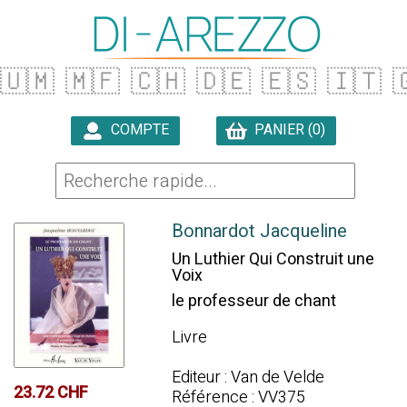
🇺🇲
🇲🇫
🇨🇭
🇩🇪
🇪🇸
🇮🇹

COMPTE
PANIER (0)

Bonnardot Jacqueline
Un Luthier Qui Construit une
Voix
le professeur de chant
Livre
Editeur : Van de Velde
23.72 CHF
Référence : VV375