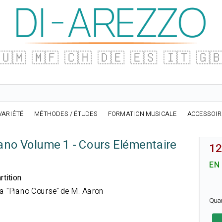
🇺🇲
🇲🇫
🇨🇭
🇩🇪
🇪🇸
🇮🇹
🇬
VARIÉTÉ
MÉTHODES / ÉTUDES
FORMATION MUSICALE
ACCESSOI
ano Volume 1 - Cours Elémentaire
12
EN
rtition
la "Piano Course" de M. Aaron
Qua