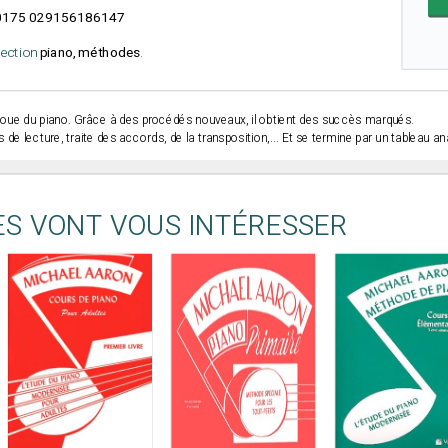
175 029156186147
élection
piano, méthodes
.
e joue du piano. Grâce à des procédés nouveaux, il obtient des succès marqués.
 de lecture, traite des accords, de la transposition,... Et se termine par un tableau an
ES VONT VOUS INTÉRESSER