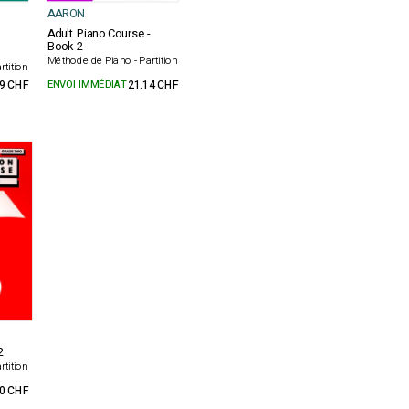
AARON
Adult Piano Course -
Book 2
Méthode de Piano - Partition
rtition
39 CHF
ENVOI IMMÉDIAT
21.14 CHF
2
rtition
90 CHF