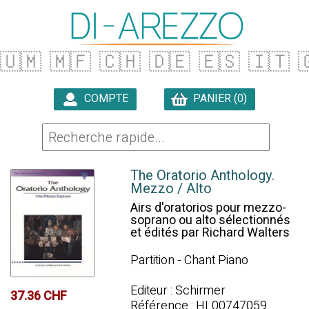
🇺🇲
🇲🇫
🇨🇭
🇩🇪
🇪🇸
🇮🇹

COMPTE
PANIER (0)

The Oratorio Anthology.
Mezzo / Alto
Airs d'oratorios pour mezzo-
soprano ou alto sélectionnés
et édités par Richard Walters
Partition - Chant Piano
Editeur : Schirmer
37.36 CHF
Référence : HL00747059