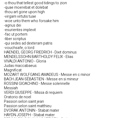
-o thou that tellest good tidings to zion
-quae moerebat et dolebat
-thou art gone upon high
-virgam virtutis tuae
-woe unto them who forsake him
-agnus dei
-esurientes implevit
-fac ut portem
-liber scriptus
-qui sedes ad dexteram patris
-vouchsafe, o lord
HAENDEL GEORG FRIEDRICH - Dixit dominus
MENDELSSOHN BARTHOLDY FELIX - Elias
VIVALDI ANTONIO - Gloria
Judas maccabaeus
Magnificat
MOZART WOLFGANG AMADEUS - Messe en c minor
BACH JEAN-SÉBASTIEN - Messe en si mineur
ROSSINI GIOACHINO - Messe solennelle
Messiah
VERDI GIUSEPPE - Missa di requiem
Oratorio de noel
Passion selon saint jean
Passion selon saint matthieu
DVORAK ANTONIN - Stabat mater
HAYDN JOSEPH - Stabat mater