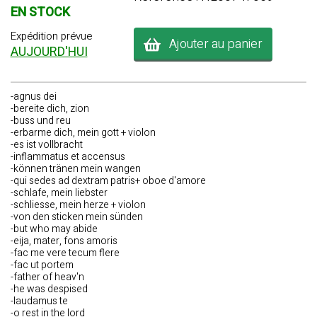
EN STOCK
Expédition prévue
Ajouter au panier
AUJOURD'HUI
-agnus dei
-bereite dich, zion
-buss und reu
-erbarme dich, mein gott + violon
-es ist vollbracht
-inflammatus et accensus
-können tränen mein wangen
-qui sedes ad dextram patris+ oboe d'amore
-schlafe, mein liebster
-schliesse, mein herze + violon
-von den sticken mein sünden
-but who may abide
-eija, mater, fons amoris
-fac me vere tecum flere
-fac ut portem
-father of heav'n
-he was despised
-laudamus te
-o rest in the lord