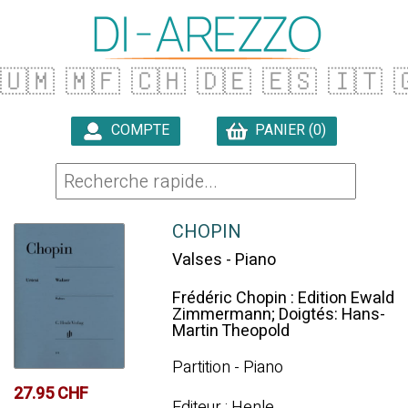
🇺🇲
🇲🇫
🇨🇭
🇩🇪
🇪🇸
🇮🇹

COMPTE
PANIER (0)

CHOPIN
Valses - Piano
Frédéric Chopin : Edition Ewald
Zimmermann; Doigtés: Hans-
Martin Theopold
Partition - Piano
27.95 CHF
Editeur : Henle