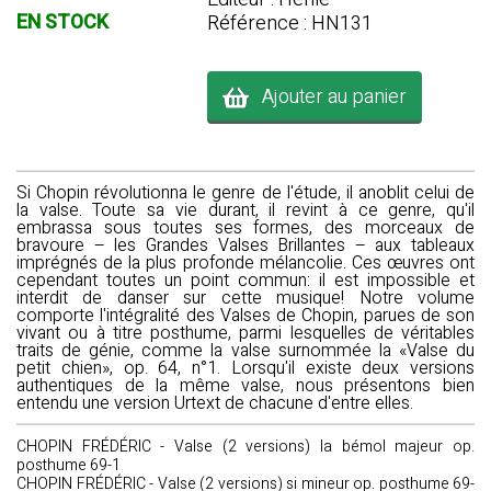
EN STOCK
Référence : HN131
Ajouter au panier
Si Chopin révolutionna le genre de l'étude, il anoblit celui de
la valse. Toute sa vie durant, il revint à ce genre, qu'il
embrassa sous toutes ses formes, des morceaux de
bravoure – les Grandes Valses Brillantes – aux tableaux
imprégnés de la plus profonde mélancolie. Ces œuvres ont
cependant toutes un point commun: il est impossible et
interdit de danser sur cette musique! Notre volume
comporte l'intégralité des Valses de Chopin, parues de son
vivant ou à titre posthume, parmi lesquelles de véritables
traits de génie, comme la valse surnommée la «Valse du
petit chien», op. 64, n°1. Lorsqu'il existe deux versions
authentiques de la même valse, nous présentons bien
entendu une version Urtext de chacune d'entre elles.
CHOPIN FRÉDÉRIC - Valse (2 versions) la bémol majeur op.
posthume 69-1
CHOPIN FRÉDÉRIC - Valse (2 versions) si mineur op. posthume 69-