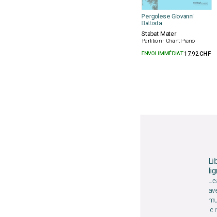
Pergolese Giovanni
Battista
Stabat Mater
Partition - Chant Piano
ENVOI IMMÉDIAT
17.92 CHF
Li
li
Le
av
mu
le