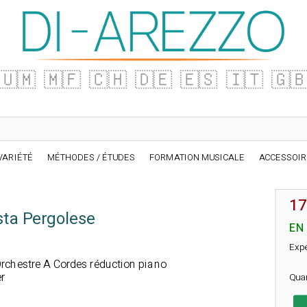
🇺🇲
🇲🇫
🇨🇭
🇩🇪
🇪🇸
🇮🇹
🇬
VARIÉTÉ
MÉTHODES / ÉTUDES
FORMATION MUSICALE
ACCESSOI
17
sta Pergolese
EN
Exp
Orchestre A Cordes réduction piano
er
Qua