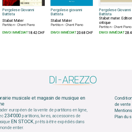
Pergolese Giovanni
Pergolese giovanni
Pergolese Giovanni
Battista
Battista
Battista
Stabat mater. Editio
Stabat Mater
Stabat Mater
critique
Partition - Chant Piano
Partition - Chant Piano
Partition - Chant Piano
ENVOI IMMÉDIAT
18.42 CHF
ENVOI IMMÉDIAT
20.68 CHF
ENVOI IMMÉDIAT
28.
brairie musicale et magasin de musique en
Conditio
gne
de vente
ader européen de la vente de partitions en ligne,
Mentions
234'000
ec
partitions, livres, accessoires de
Plan du s
EN STOCK
sique
, prêts à être expédiés dans
 monde entier.