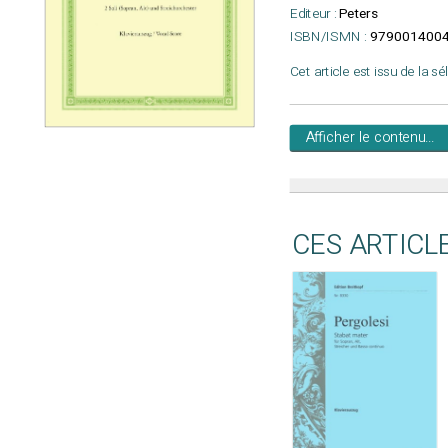
Editeur :
Peters
ISBN/ISMN :
979001400
Cet article est issu de la s
Afficher le contenu...
CES ARTICL