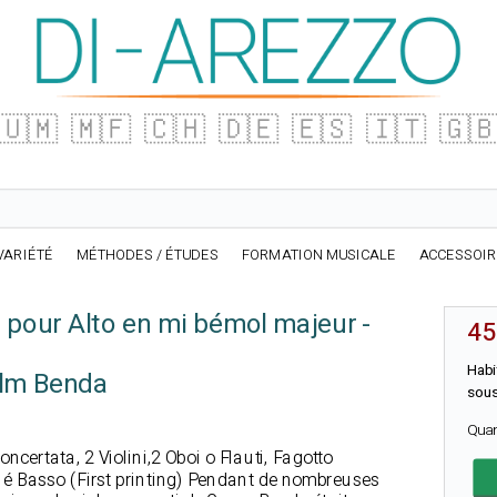
🇺🇲
🇲🇫
🇨🇭
🇩🇪
🇪🇸
🇮🇹
🇬
VARIÉTÉ
MÉTHODES / ÉTUDES
FORMATION MUSICALE
ACCESSOI
 pour Alto en mi bémol majeur -
45
Habi
elm Benda
sous
Qua
oncertata, 2 Violini,2 Oboi o Flauti, Fagotto
la é Basso (First printing) Pendant de nombreuses