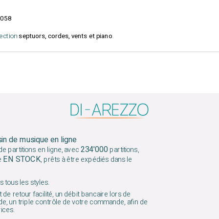
058
lection
septuors, cordes, vents et piano
.
sin de musique en ligne
234'000
e partitions en ligne, avec
partitions,
EN STOCK
e
, prêts à être expédiés dans le
 tous les styles.
 de retour facilité, un débit bancaire lors de
e, un triple contrôle de votre commande, afin de
vices.