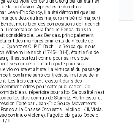
rigines du viola concerti de Georg Benda était en
 à de la confusion. Après les recherches
ar Jean-Eric Soucy, il a été démontré que les
ainsi que deux autres majeurs mi bémol majeur)
 Benda, mais bien des compositions de Friedrich
a. L'importance de la famille Benda dans la
it considérable. Les Bendas, principalement
 étaient des membres éminents de «l’école de
. J. Quantz et C. P. E. Bach. Le Benda qui nous
ich Wilhelm Heinrich (1745-1814), était le fils de
eorg. Il est surtout connu pour sa musique
nt ses concerti. Il était réputé pour ses
e violoniste et altiste. La virtuosité du passage
ncerti confirme sans contredit sa maîtrise de la
nt. Les trois concerti existent dans des
récemment édités pour cette publication. Ce
ormidable au répertoire pour alto. Sa qualité n’est
 concertos plus connus de Stamitz, Hoffmeister et
pression Edité par Jean-Eric Soucy Movements :
Rondo à la Chasse Orchestra : Violino I / II, Viola,
sso continuo,Violone), Fagotto obligato, Oboe o
I / II