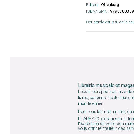
Editeur :
Offenburg
ISBN/ISMN :
9790700359
Cet article est issu de la sé
Librairie musicale et maga
Leader européen de la vente d
livres, accessoires de musiqu
monde entier.
Pour tous les instruments, dans
DI-AREZZO, c'est aussi un droit
l'éxpédition de votre command
vous offrir le meilleur des ser