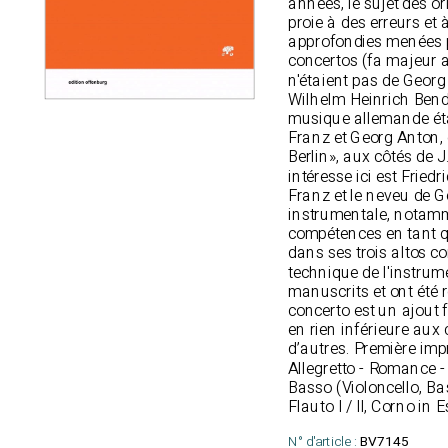
années, le sujet des o
proie à des erreurs et
approfondies menées p
concertos (fa majeur 
n'étaient pas de Georg
Wilhelm Heinrich Bend
musique allemande éta
Franz et Georg Anton,
Berlin», aux côtés de J
intéresse ici est Friedr
Franz et le neveu de G
instrumentale, notamme
compétences en tant qu
dans ses trois altos co
technique de l'instrume
manuscrits et ont été 
concerto est un ajout f
en rien inférieure aux
d’autres. Première im
Allegretto - Romance - 
Basso (Violoncello, Ba
Flauto I / II, Corno in Es 
N° d'article :
BV7145