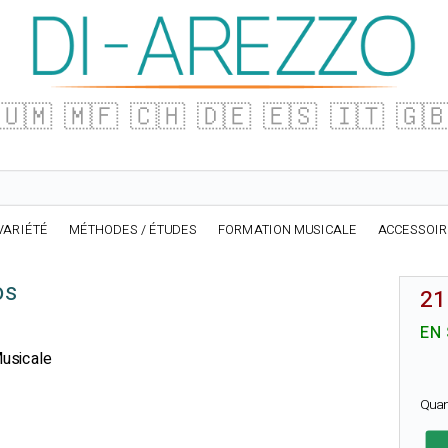
🇺🇲
🇲🇫
🇨🇭
🇩🇪
🇪🇸
🇮🇹
🇬
VARIÉTÉ
MÉTHODES / ÉTUDES
FORMATION MUSICALE
ACCESSOI
os
21
EN
Musicale
Quan