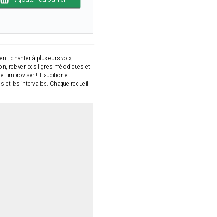
t, chanter à plusieurs voix,
ion, relever des lignes mélodiques et
t improviser !! L'audition et
es et les intervalles. Chaque recueil