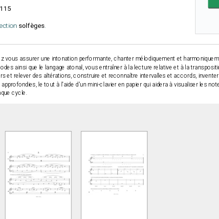
115
lection
solfèges
.
z vous assurer une intonation performante, chanter mélodiquement et harmoniquemen
des ainsi que le langage atonal, vous entraîner à la lecture relative et à la transposit
 et relever des altérations, construire et reconnaître intervalles et accords, inventer e
n approfondies, le tout à l'aide d'un mini-clavier en papier qui aidera à visualiser les not
aque cycle.