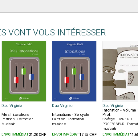
ES VONT VOUS INTÉRESSER
Dao Virginie
Dao Virginie
Dao Virginie
Intonation - Volume 
Mes Intonations
Intonations - 3e cycle
Prof.
Partition - Formation
Partition - Formation
Solfège - LIVRE DU
Musicale
musicale
PROFESSEUR - Format
musicale
ENVOI IMMÉDIAT
21.28 CHF
ENVOI IMMÉDIAT
17.25 CHF
ENVOI IMMÉDIAT
11.6