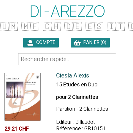
🇺🇲
🇲🇫
🇨🇭
🇩🇪
🇪🇸
🇮🇹

COMPTE
PANIER (0)

Ciesla Alexis
15 Etudes en Duo
pour 2 Clarinettes
Partition - 2 Clarinettes
Editeur : Billaudot
Référence : GB10151
29.21 CHF