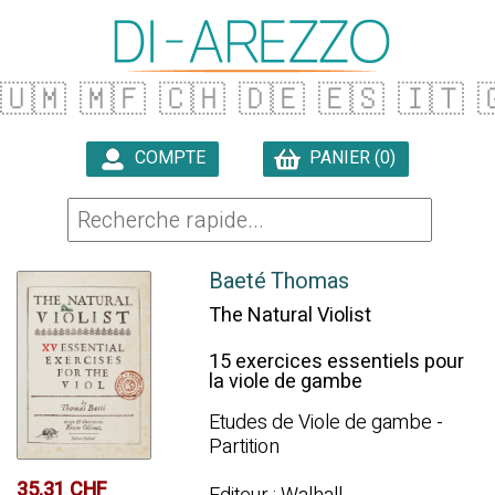
🇺🇲
🇲🇫
🇨🇭
🇩🇪
🇪🇸
🇮🇹

COMPTE
PANIER (0)

Baeté Thomas
The Natural Violist
15 exercices essentiels pour
la viole de gambe
Etudes de Viole de gambe -
Partition
35.31 CHF