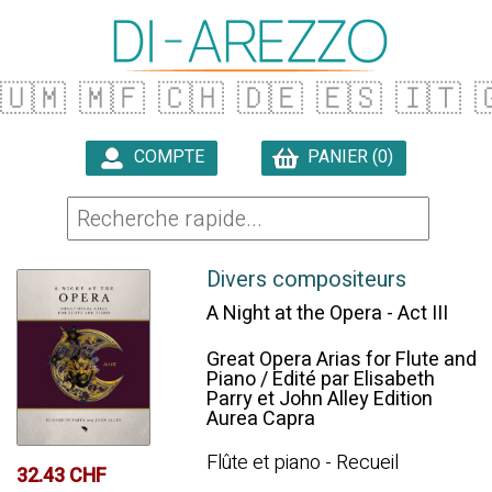
🇺🇲
🇲🇫
🇨🇭
🇩🇪
🇪🇸
🇮🇹

COMPTE
PANIER (0)

Divers compositeurs
A Night at the Opera - Act III
Great Opera Arias for Flute and
Piano / Edité par Elisabeth
Parry et John Alley Edition
Aurea Capra
Flûte et piano - Recueil
32.43 CHF