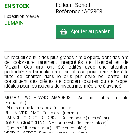
Editeur : Schott
EN STOCK
Référence : AC2303
Expédition prévue
DEMAIN
Ajouter au panier
Un recueil de huit des plus grands airs d'opéra, dont des airs
de colorature rarement interprétés de Haendel et de
Mozart. Ces airs ont été édités avec une attention
particulière à l'articulation et au phrasé pour permettre à la
flûte de chanter dans le plus pur style bel canto. Ils
constituent des pièces de concert courtes ou de rappel
idéales pour les joueurs de niveau intermédiaire à avancé.
MOZART WOLFGANG AMADEUS - Ach, ich fühl's (la flûte
enchantée)
- Al destin che la minaccia (mitridate)
BELLINI VINCENZO - Casta diva (norma)
HAENDEL GEORG FRIEDRICH - Da tempeste (jules césar)
ROSSINI GIOACCHINO - Non piu mesta (la cenerentola)
- Queen of the night aria (la flûte enchantée)