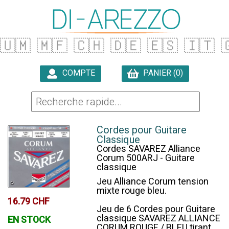
🇺🇲
🇲🇫
🇨🇭
🇩🇪
🇪🇸
🇮🇹

COMPTE
PANIER (0)

Cordes pour Guitare
Classique
Cordes SAVAREZ Alliance
Corum 500ARJ - Guitare
classique
Jeu Alliance Corum tension
mixte rouge bleu.
16.79 CHF
Jeu de 6 Cordes pour Guitare
classique SAVAREZ ALLIANCE
EN STOCK
CORUM ROUGE / BLEU tirant