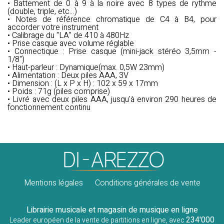
• Battement de 0 à 9 à la noire avec 8 types de rythme
(double, triple, etc…)
• Notes de référence chromatique de C4 à B4, pour
accorder votre instrument
• Calibrage du "LA" de 410 à 480Hz
• Prise casque avec volume réglable
• Connectique : Prise casque (mini-jack stéréo 3,5mm -
1/8")
• Haut-parleur : Dynamique(max. 0,5W 23mm)
• Alimentation : Deux piles AAA, 3V
• Dimension : (L x P x H) : 102 x 59 x 17mm
• Poids : 71g (piles comprise)
• Livré avec deux piles AAA, jusqu'à environ 290 heures de
fonctionnement continu
Mentions légales
Conditions générales de vente
Librairie musicale et magasin de musique en ligne
234'000
Leader européen de la vente de partitions en ligne, avec