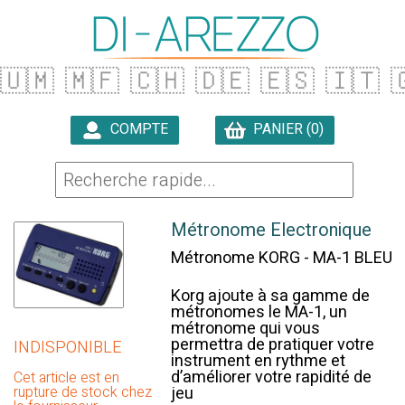
🇺🇲
🇲🇫
🇨🇭
🇩🇪
🇪🇸
🇮🇹

COMPTE
PANIER (0)

Métronome Electronique
Métronome KORG - MA-1 BLEU
Korg ajoute à sa gamme de
métronomes le MA-1, un
métronome qui vous
permettra de pratiquer votre
INDISPONIBLE
instrument en rythme et
d’améliorer votre rapidité de
Cet article est en
rupture de stock chez
jeu