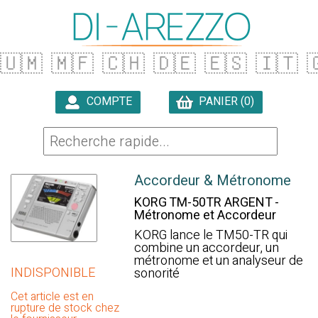
🇺🇲
🇲🇫
🇨🇭
🇩🇪
🇪🇸
🇮🇹

COMPTE
PANIER (0)

Accordeur & Métronome
KORG TM-50TR ARGENT -
Métronome et Accordeur
KORG lance le TM50-TR qui
combine un accordeur, un
métronome et un analyseur de
INDISPONIBLE
sonorité
Cet article est en
rupture de stock chez