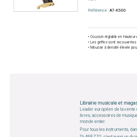
Référence :
A7-K500
• Coussin réglable en Hauteur e
• Les griffes sont recouvertes
• Mousse à densité élevée pour
Librairie musicale et maga
Leader européen de la vente d
livres, accessoires de musiqu
monde entier.
Pour tous les instruments, dans
DI-AREZZO, c'est aussi un droit