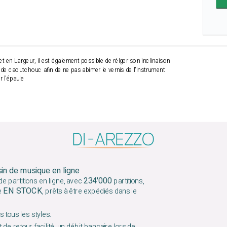
t en Largeur, il est également possible de rélger son inclinaison
 de caoutchouc afin de ne pas abimer le vernis de l'instrument
 l'épaule
sin de musique en ligne
234'000
e partitions en ligne, avec
partitions,
EN STOCK
e
, prêts à être expédiés dans le
 tous les styles.
 de retour facilité, un débit bancaire lors de