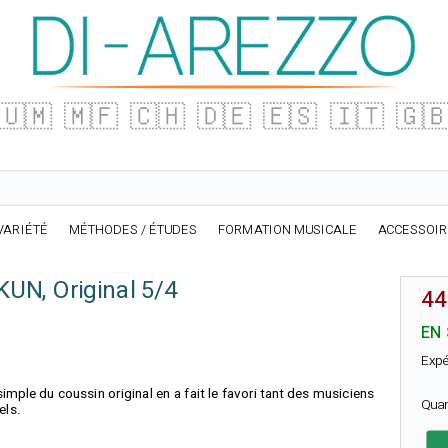
🇺🇲
🇲🇫
🇨🇭
🇩🇪
🇪🇸
🇮🇹
🇬
VARIÉTÉ
MÉTHODES / ÉTUDES
FORMATION MUSICALE
ACCESSOI
UN, Original 5/4
44
EN
Expé
imple du coussin original en a fait le favori tant des musiciens
Qua
els.