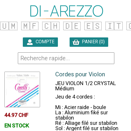
🇺🇲
🇲🇫
🇨🇭
🇩🇪
🇪🇸
🇮🇹

COMPTE
PANIER (0)

Cordes pour Violon
JEU VIOLON 1/2 CRYSTAL
Médium
Jeu de 4 cordes :
Mi : Acier raide - boule
La : Aluminium fiké sur
44.97 CHF
stabilon
Ré : Alliage filé sur stabilon
EN STOCK
Sol : Argent filé sur stabilon