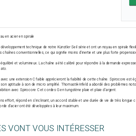
u en acier en spirale
éveloppement technique de notre Künstler Seil série et ont un noyau en spirale flexi
es chaînes conventionnelles, ce qui signifie moins d'inertie et une plus forte propensio
 équilibré et volumineux. La chaîne a été calibré pour répondre à la demande express
cato.
avec une extension C faible apprécieront la fiabilité de cette chaîne. Spirocore est é
 son aptitude à son de micro amplifié. Thomastik-Infeld a abordé des problèmes notoi
nhibition avec Spirocore C et cordes G en tungstène plaie et plaie d'argent.
s effort, répond en s'inclinant, un accord stable et une durée de vie de très longue 
corde d'acier ont été développées à leur maximum.
ES VONT VOUS INTÉRESSER