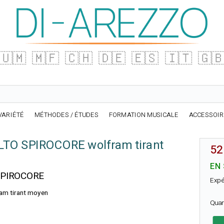
🇺🇲
🇲🇫
🇨🇭
🇩🇪
🇪🇸
🇮🇹
🇬
VARIÉTÉ
MÉTHODES / ÉTUDES
FORMATION MUSICALE
ACCESSOI
LTO SPIROCORE wolfram tirant
52
EN
 SPIROCORE
Expé
am tirant moyen
Quan