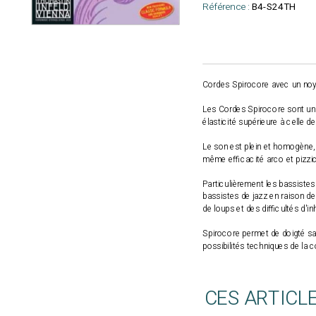
Référence :
B4-S24TH
Cordes Spirocore avec un noya
Les Cordes Spirocore sont un d
élasticité supérieure à celle d
Le son est plein et homogène,
même efficacité arco et pizzi
Particulièrement les bassistes 
bassistes de jazz en raison de
de loups et des difficultés d'i
Spirocore permet de doigté san
possibilités techniques de la 
CES ARTICL