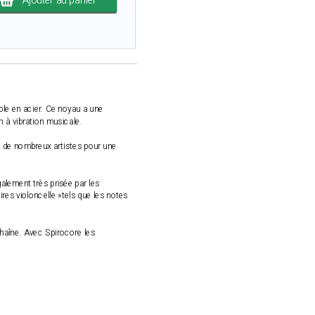
Ajouter au panier
ble en acier. Ce noyau a une
n à vibration musicale.
e de nombreux artistes pour une
galement très prisée par les
res violoncelle »tels que les notes
chaîne. Avec Spirocore les