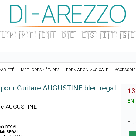
🇺🇲
🇲🇫
🇨🇭
🇩🇪
🇪🇸
🇮🇹
🇬
VARIÉTÉ
MÉTHODES / ÉTUDES
FORMATION MUSICALE
ACCESSOI
 pour Guitare AUGUSTINE bleu regal
13
EN
are AUGUSTINE
Quan
lair REGAL
clair REGAL