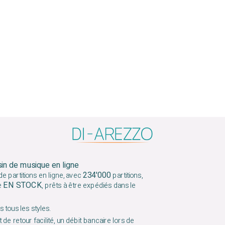
sin de musique en ligne
234'000
e partitions en ligne, avec
partitions,
EN STOCK
e
, prêts à être expédiés dans le
 tous les styles.
 de retour facilité, un débit bancaire lors de