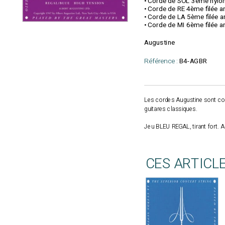
• Corde de SOL 3ème nylon
• Corde de RE 4ème filée 
• Corde de LA 5ème filée 
• Corde de MI 6ème filée 
Augustine
Référence :
B4-AGBR
Les cordes Augustine sont conç
guitares classiques.
Jeu BLEU REGAL, tirant fort.
CES ARTICL