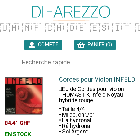
🇺🇲
🇲🇫
🇨🇭
🇩🇪
🇪🇸
🇮🇹

COMPTE
PANIER (0)

Cordes pour Violon INFELD
JEU de Cordes pour violon
THOMASTIK Infeld Noyau
hybride rouge
• Taille 4/4
• Mi ac. chr./or
• La hydronal
84.41 CHF
• Ré hydronal
• Sol Argent
EN STOCK