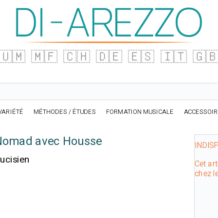
🇺🇲
🇲🇫
🇨🇭
🇩🇪
🇪🇸
🇮🇹
🇬
VARIÉTÉ
MÉTHODES / ÉTUDES
FORMATION MUSICALE
ACCESSOI
t Nomad avec Housse
INDIS
ucisien
Cet art
chez l