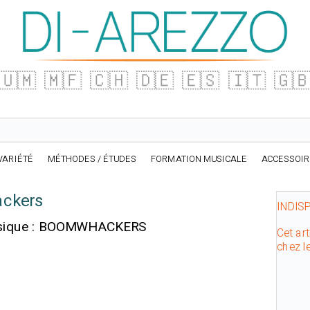
🇺🇲
🇲🇫
🇨🇭
🇩🇪
🇪🇸
🇮🇹
🇬
VARIÉTÉ
MÉTHODES / ÉTUDES
FORMATION MUSICALE
ACCESSOI
ckers
INDIS
usique : BOOMWHACKERS
Cet art
chez l