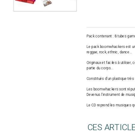
Pack contenant : 8 tubes gamm
Le pack boomwhackers est un 
reggae, rock, ethnic, dance…
Originaux et faciles à utiliser,
partie du corps...
Constitués d’un plastique très
Les boomwhackers sont réputés
Devenus l’instrument de musiq
Le CD reprend les musiques que
CES ARTICL