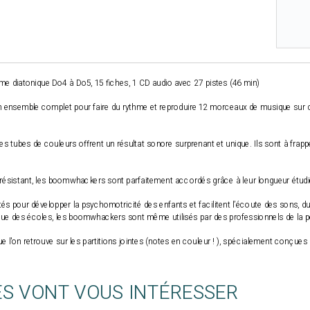
e diatonique Do4 à Do5, 15 fiches, 1 CD audio avec 27 pistes (46 min)
ensemble complet pour faire du rythme et reproduire 12 morceaux de musique sur de
 ces tubes de couleurs offrent un résultat sonore surprenant et unique. Ils sont à frappe
 résistant, les boomwhackers sont parfaitement accordés grâce à leur longueur étudié
 pour développer la psychomotricité des enfants et facilitent l’écoute des sons, du 
ue des écoles, les boomwhackers sont même utilisés par des professionnels de la p
 l'on retrouve sur les partitions jointes (notes en couleur ! ), spécialement conçues
ES VONT VOUS INTÉRESSER