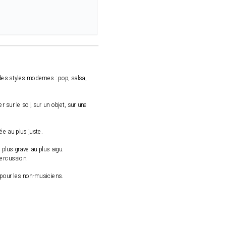
s styles modernes : pop, salsa,
r sur le sol, sur un objet, sur une
e au plus juste.
plus grave au plus aigu.
ercussion.
 pour les non-musiciens.