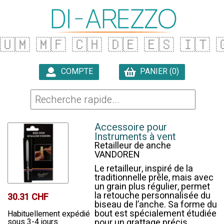
🇺🇲
🇲🇫
🇨🇭
🇩🇪
🇪🇸
🇮🇹

COMPTE
PANIER (0)

Accessoire pour
Instruments à vent
Retailleur de anche
VANDOREN
Le retailleur, inspiré de la
traditionnelle prêle, mais avec
un grain plus régulier, permet
la retouche personnalisée du
30.31 CHF
biseau de l’anche. Sa forme du
bout est spécialement étudiée
Habituellement expédié
sous 3-4 jours
pour un grattage précis.