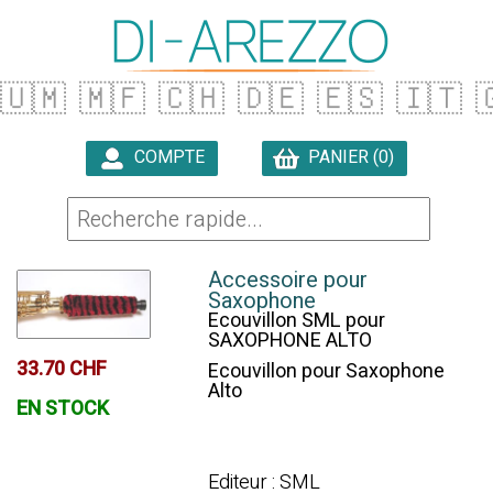
🇺🇲
🇲🇫
🇨🇭
🇩🇪
🇪🇸
🇮🇹

COMPTE
PANIER (0)

Accessoire pour
Saxophone
Ecouvillon SML pour
SAXOPHONE ALTO
33.70 CHF
Ecouvillon pour Saxophone
Alto
EN STOCK
Editeur : SML